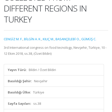
DIFFERENT REGIONS IN
TURKEY
CENGİZ M. F.
,
BİLGİN A. K.
,
KILIÇ M.
,
BASANÇELEBİ O.
,
GÜMÜŞ C.
3rd International congress on food tecnology, Nevşehir, Türkiye, 10 -
12 Ekim 2018, ss.38, (Özet Bildiri)
Yayın Türü:
Bildiri / Özet Bildiri
Basıldığı Şehir:
Nevşehir
Basıldığı Ülke:
Türkiye
Sayfa Sayıları:
ss.38