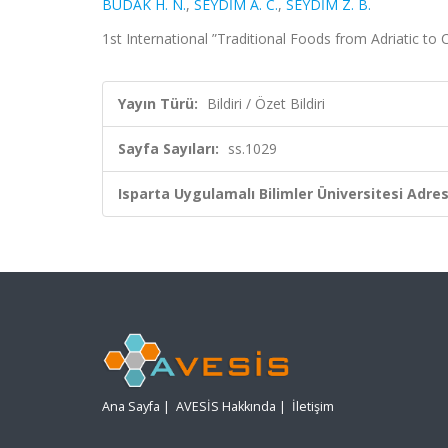
BUDAK H. N.
,
SEYDİM A. C.
,
SEYDİM Z. B.
1st International ”Traditional Foods from Adriatic to 
Yayın Türü:
Bildiri / Özet Bildiri
Sayfa Sayıları:
ss.1029
Isparta Uygulamalı Bilimler Üniversitesi Adresl
Ana Sayfa
|
AVESİS Hakkında
|
İletişim