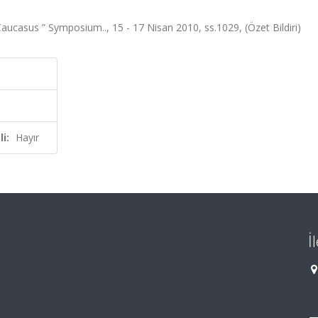
Caucasus ” Symposium.., 15 - 17 Nisan 2010, ss.1029, (Özet Bildiri)
i:
Hayır
İ