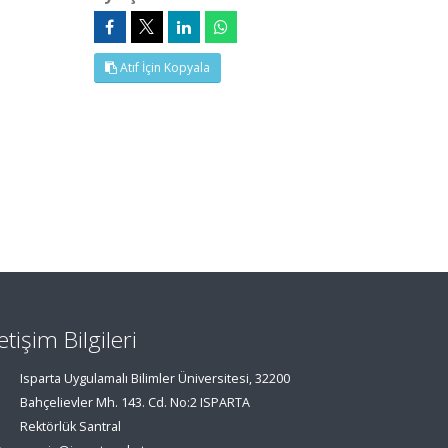
Atıf İçin Kopyala
letişim Bilgileri
Isparta Uygulamalı Bilimler Üniversitesi, 32200
Bahçelievler Mh. 143. Cd. No:2 ISPARTA
Rektörlük Santral