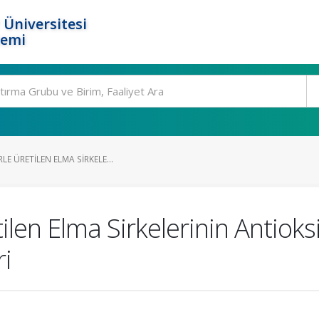
 Üniversitesi
temi
E ÜRETILEN ELMA SIRKELE...
ilen Elma Sirkelerinin Antioks
ri