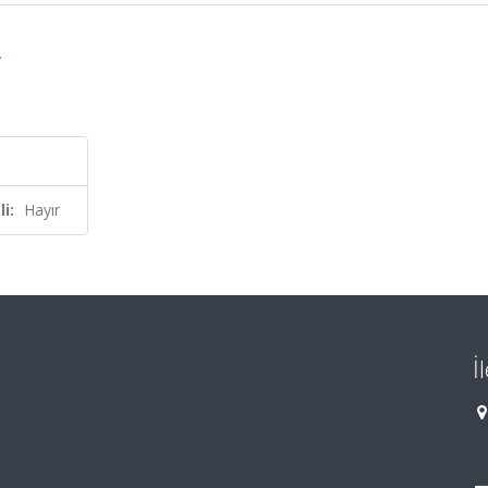
.
i:
Hayır
İ