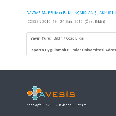
DAVRAZ M.
,
PEhlivan E.
,
KILINÇARSLAN Ş.
,
AKKURT İ
ICCESEN 2016, 19 - 24 Ekim 2016, (Özet Bildiri)
Yayın Türü:
Bildiri / Özet Bildiri
Isparta Uygulamalı Bilimler Üniversitesi Adresl
Ana Sayfa
|
AVESİS Hakkında
|
İletişim