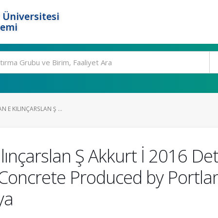
 Üniversitesi
temi
 E KILINÇARSLAN Ş ...
lınçarslan Ş Akkurt İ 2016 De
f Concrete Produced by Portl
ya