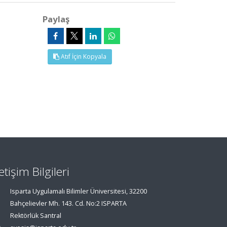
Paylaş
Atıf İçin Kopyala
letişim Bilgileri
Isparta Uygulamalı Bilimler Üniversitesi, 32200
Bahçelievler Mh. 143. Cd. No:2 ISPARTA
Rektörlük Santral