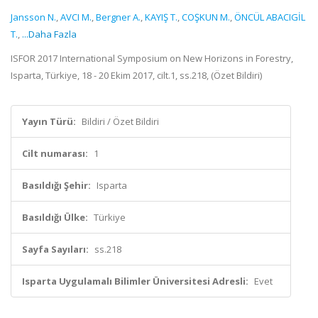
Jansson N.
,
AVCI M.
,
Bergner A.
,
KAYIŞ T.
,
COŞKUN M.
,
ÖNCÜL ABACIGİL
T.
,
...Daha Fazla
ISFOR 2017 International Symposium on New Horizons in Forestry,
Isparta, Türkiye, 18 - 20 Ekim 2017, cilt.1, ss.218, (Özet Bildiri)
Yayın Türü:
Bildiri / Özet Bildiri
Cilt numarası:
1
Basıldığı Şehir:
Isparta
Basıldığı Ülke:
Türkiye
Sayfa Sayıları:
ss.218
Isparta Uygulamalı Bilimler Üniversitesi Adresli:
Evet