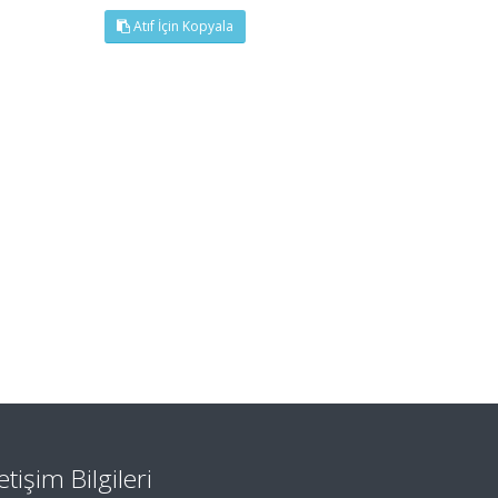
Atıf İçin Kopyala
letişim Bilgileri