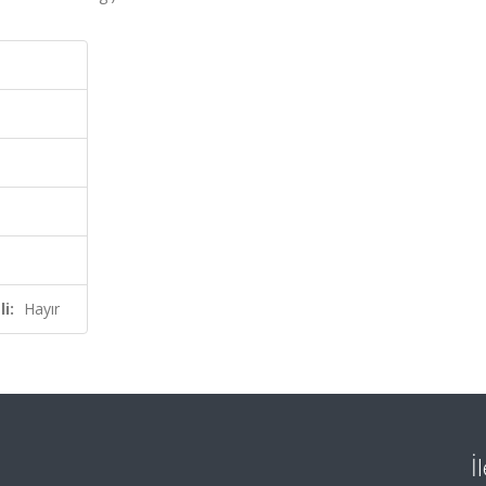
i:
Hayır
İ