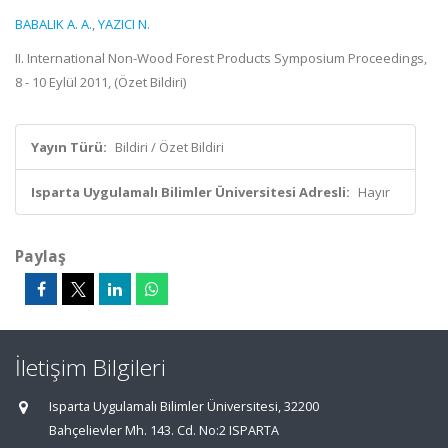
BABALIK A. A.
,
YAZICI N.
II. International Non-Wood Forest Products Symposium Proceedings,
8 - 10 Eylül 2011, (Özet Bildiri)
Yayın Türü:
Bildiri / Özet Bildiri
Isparta Uygulamalı Bilimler Üniversitesi Adresli:
Hayır
Paylaş
İletişim Bilgileri
Isparta Uygulamalı Bilimler Üniversitesi, 32200
Bahçelievler Mh. 143. Cd. No:2 ISPARTA