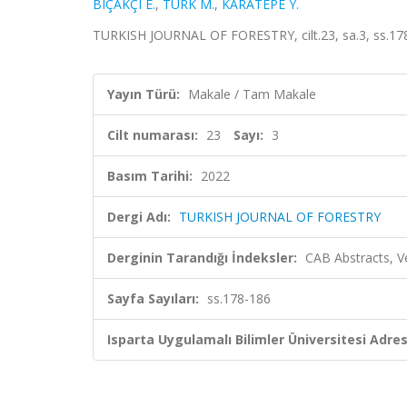
BIÇAKÇI E.
,
TÜRK M.
,
KARATEPE Y.
TURKISH JOURNAL OF FORESTRY, cilt.23, sa.3, ss.178
Yayın Türü:
Makale / Tam Makale
Cilt numarası:
23
Sayı:
3
Basım Tarihi:
2022
Dergi Adı:
TURKISH JOURNAL OF FORESTRY
Derginin Tarandığı İndeksler:
CAB Abstracts, V
Sayfa Sayıları:
ss.178-186
Isparta Uygulamalı Bilimler Üniversitesi Adresl