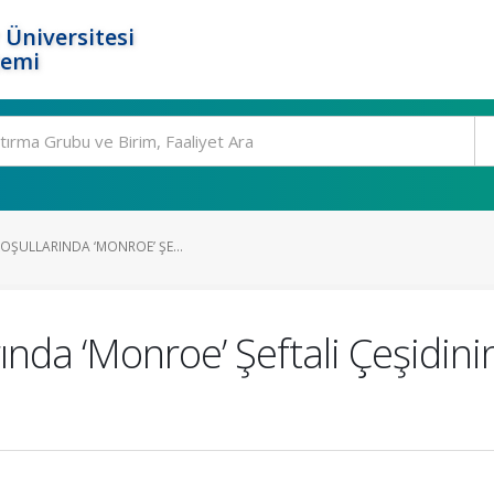
 Üniversitesi
temi
KOŞULLARINDA ‘MONROE’ ŞE...
rında ‘Monroe’ Şeftali Çeşidin