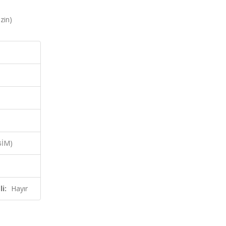
zin)
BİM)
i:
Hayır