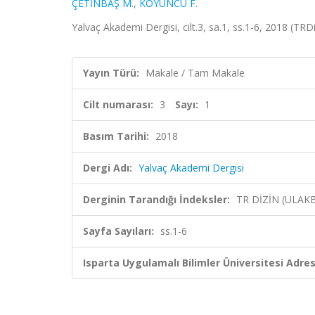
ÇETİNBAŞ M.
,
KOYUNCU F.
Yalvaç Akademi Dergisi, cilt.3, sa.1, ss.1-6, 2018 (TRDi
Yayın Türü:
Makale / Tam Makale
Cilt numarası:
3
Sayı:
1
Basım Tarihi:
2018
Dergi Adı:
Yalvaç Akademi Dergisi
Derginin Tarandığı İndeksler:
TR DİZİN (ULAK
Sayfa Sayıları:
ss.1-6
Isparta Uygulamalı Bilimler Üniversitesi Adresl