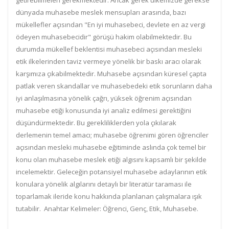
getirebilmeleri gerekmektedir. Ancak gerek ülkemizde gerekse
dünyada muhasebe meslek mensupları arasında, bazı
mükellefler açısından "En iyi muhasebeci, devlete en az vergi
ödeyen muhasebecidir" görüşü hakim olabilmektedir. Bu
durumda mükellef beklentisi muhasebeci açısından mesleki
etik ilkelerinden taviz vermeye yönelik bir baskı aracı olarak
karşımıza çıkabilmektedir. Muhasebe açısından küresel çapta
patlak veren skandallar ve muhasebedeki etik sorunların daha
iyi anlaşılmasına yönelik çağrı, yüksek öğrenim açısından
muhasebe etiği konusunda iyi analiz edilmesi gerektiğini
düşündürmektedir. Bu gerekliliklerden yola çıkılarak
derlemenin temel amacı; muhasebe öğrenimi gören öğrenciler
açısından mesleki muhasebe eğitiminde aslında çok temel bir
konu olan muhasebe meslek etiği algısını kapsamlı bir şekilde
incelemektir. Geleceğin potansiyel muhasebe adaylarının etik
konulara yönelik algılarını detaylı bir literatür taraması ile
toparlamak ileride konu hakkında planlanan çalışmalara ışık
tutabilir. Anahtar Kelimeler: Öğrenci, Genç, Etik, Muhasebe.