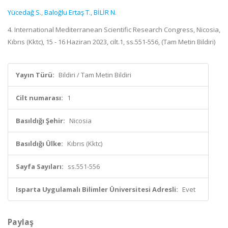
Yücedağ S.
,
Baloğlu Ertaş T.
,
BİLİR N.
4. International Mediterranean Scientific Research Congress, Nicosia,
Kıbrıs (Kktc), 15 - 16 Haziran 2023, cilt.1, ss.551-556, (Tam Metin Bildiri)
Yayın Türü:
Bildiri / Tam Metin Bildiri
Cilt numarası:
1
Basıldığı Şehir:
Nicosia
Basıldığı Ülke:
Kıbrıs (Kktc)
Sayfa Sayıları:
ss.551-556
Isparta Uygulamalı Bilimler Üniversitesi Adresli:
Evet
Paylaş