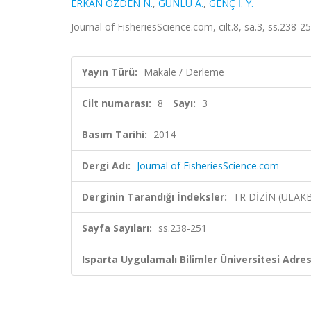
ERKAN ÖZDEN N.
,
GÜNLÜ A.
,
GENÇ İ. Y.
Journal of FisheriesScience.com, cilt.8, sa.3, ss.238-
Yayın Türü:
Makale / Derleme
Cilt numarası:
8
Sayı:
3
Basım Tarihi:
2014
Dergi Adı:
Journal of FisheriesScience.com
Derginin Tarandığı İndeksler:
TR DİZİN (ULAK
Sayfa Sayıları:
ss.238-251
Isparta Uygulamalı Bilimler Üniversitesi Adresl