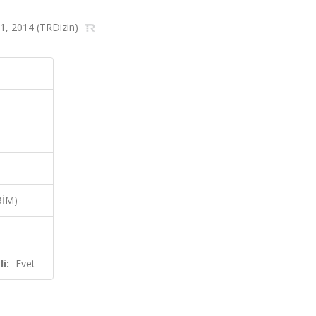
251, 2014 (TRDizin)
BİM)
i:
Evet