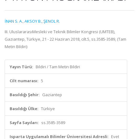
İNAN S. A.
,
AKSOY B.
,
ŞENOL R.
III. UluslararasıMesleki ve Teknik Bilimler Kongresi (UMTEB),
Gaziantep, Türkiye, 21 - 22 Haziran 2018, cilt.5, ss.3585-3589, (Tam
Metin Bildiri)
Yayın Türü:
Bildiri / Tam Metin Bildiri
Cilt numarası:
5
Basıldığı Şehir:
Gaziantep
Basıldığı Ülke:
Türkiye
Sayfa Sayıları:
ss.3585-3589
Isparta Uygulamalı Bilimler Üniversitesi Adresli:
Evet