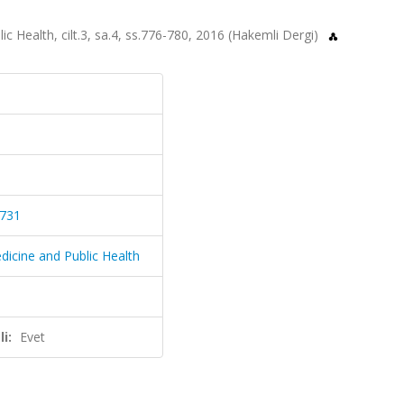
c Health, cilt.3, sa.4, ss.776-780, 2016 (Hakemli Dergi)
0731
dicine and Public Health
i:
Evet