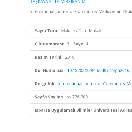
TAŞKAYA S.
,
DEMİRKIRAN M.
International Journal of Community Medicine and Publi
Yayın Türü:
Makale / Tam Makale
Cilt numarası:
3
Sayı:
4
Basım Tarihi:
2016
Doi Numarası:
10.18203/2394-6040.ijcmph2016
Dergi Adı:
International Journal of Community Me
Sayfa Sayıları:
ss.776-780
Isparta Uygulamalı Bilimler Üniversitesi Adresl