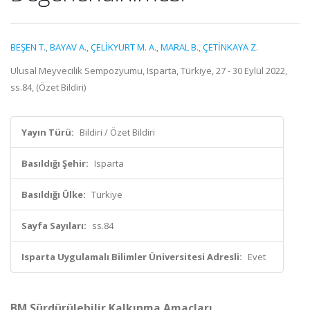
BEŞEN T.
,
BAYAV A.
,
ÇELİKYURT M. A.
,
MARAL B.
,
ÇETİNKAYA Z.
Ulusal Meyvecilik Sempozyumu, Isparta, Türkiye, 27 - 30 Eylül 2022,
ss.84, (Özet Bildiri)
Yayın Türü:
Bildiri / Özet Bildiri
Basıldığı Şehir:
Isparta
Basıldığı Ülke:
Türkiye
Sayfa Sayıları:
ss.84
Isparta Uygulamalı Bilimler Üniversitesi Adresli:
Evet
BM Sürdürülebilir Kalkınma Amaçları