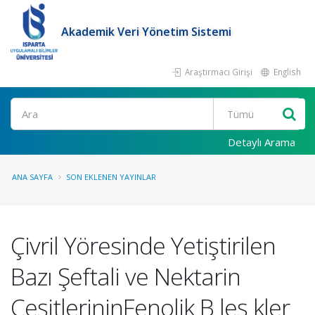
Akademik Veri Yönetim Sistemi
Araştırmacı Girişi
English
Ara
Detaylı Arama
ANA SAYFA
SON EKLENEN YAYINLAR
Çivril Yöresinde Yetiştirilen
Bazı Şeftali ve Nektarin
ÇeşitlerininFenolik B leş kler