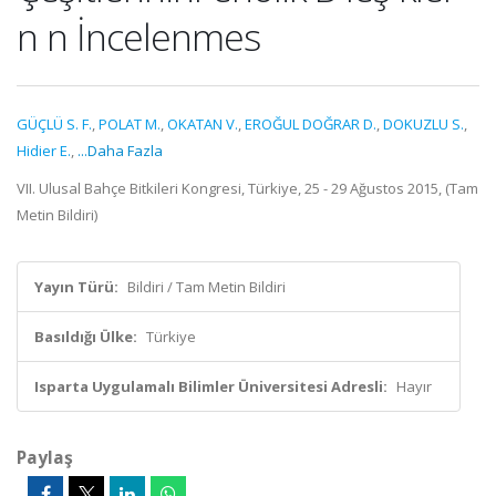
n n İncelenmes
GÜÇLÜ S. F.
,
POLAT M.
,
OKATAN V.
,
EROĞUL DOĞRAR D.
,
DOKUZLU S.
,
Hidier E.
,
...Daha Fazla
VII. Ulusal Bahçe Bitkileri Kongresi, Türkiye, 25 - 29 Ağustos 2015, (Tam
Metin Bildiri)
Yayın Türü:
Bildiri / Tam Metin Bildiri
Basıldığı Ülke:
Türkiye
Isparta Uygulamalı Bilimler Üniversitesi Adresli:
Hayır
Paylaş