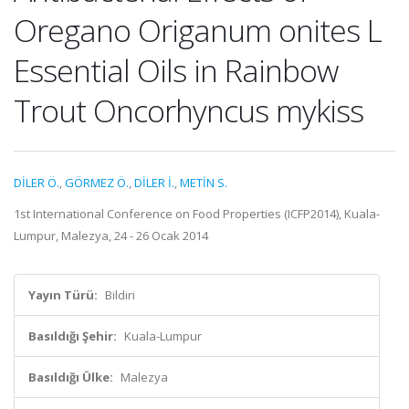
Oregano Origanum onites L
Essential Oils in Rainbow
Trout Oncorhyncus mykiss
DİLER Ö.
,
GÖRMEZ Ö.
,
DİLER İ.
,
METİN S.
1st International Conference on Food Properties (ICFP2014), Kuala-
Lumpur, Malezya, 24 - 26 Ocak 2014
Yayın Türü:
Bildiri
Basıldığı Şehir:
Kuala-Lumpur
Basıldığı Ülke:
Malezya