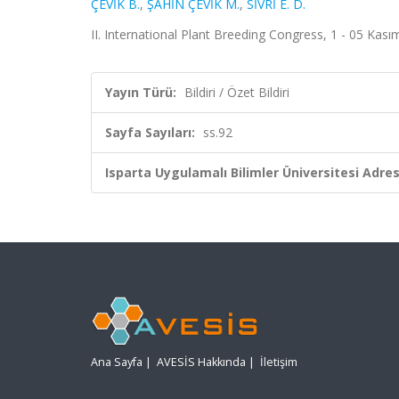
ÇEVİK B.
,
ŞAHİN ÇEVİK M.
,
SİVRİ E. D.
II. International Plant Breeding Congress, 1 - 05 Kasım
Yayın Türü:
Bildiri / Özet Bildiri
Sayfa Sayıları:
ss.92
Isparta Uygulamalı Bilimler Üniversitesi Adresl
Ana Sayfa
|
AVESİS Hakkında
|
İletişim