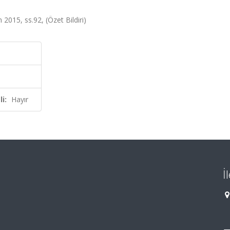
 2015, ss.92, (Özet Bildiri)
i:
Hayır
İ