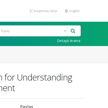
Araştırmacı Girişi
English
Detaylı Arama
n for Understanding
ment
Paylaş