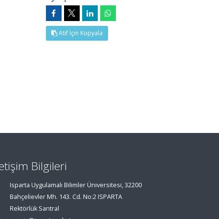
Atıf İçin Kopyala
letişim Bilgileri
Isparta Uygulamalı Bilimler Üniversitesi, 32200
Bahçelievler Mh. 143. Cd. No:2 ISPARTA
Rektörlük Santral