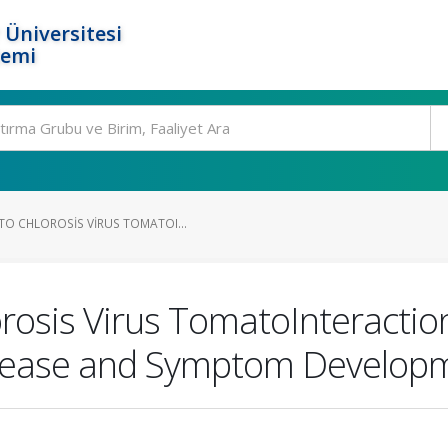
 Üniversitesi
temi
O CHLOROSIS VIRUS TOMATOI...
rosis Virus TomatoInteractio
sease and Symptom Develop