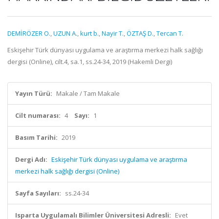
DEMİRÖZER O.
,
UZUN A.
,
kurt b.
,
Nayir T.
,
ÖZTAŞ D.
,
Tercan T.
Eskişehir Türk dünyası uygulama ve araştırma merkezi halk sağlığı
dergisi (Online), cilt.4, sa.1, ss.24-34, 2019 (Hakemli Dergi)
Yayın Türü:
Makale / Tam Makale
Cilt numarası:
4
Sayı:
1
Basım Tarihi:
2019
Dergi Adı:
Eskişehir Türk dünyası uygulama ve araştırma
merkezi halk sağlığı dergisi (Online)
Sayfa Sayıları:
ss.24-34
Isparta Uygulamalı Bilimler Üniversitesi Adresli:
Evet