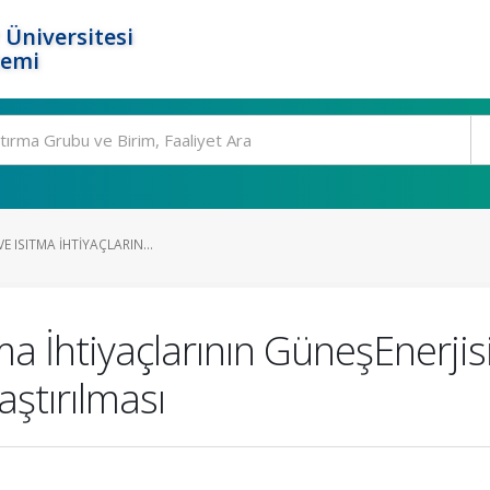
 Üniversitesi
temi
VE ISITMA İHTIYAÇLARIN...
ıtma İhtiyaçlarının GüneşEnerji
raştırılması