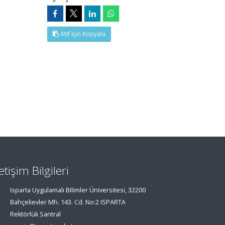
Atıf İçin Kopyala
letişim Bilgileri
Isparta Uygulamalı Bilimler Üniversitesi, 32200
Bahçelievler Mh. 143. Cd. No:2 ISPARTA
Rektörlük Santral