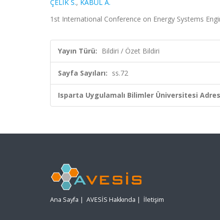
ÇELİK S.
,
KABUL A.
1st International Conference on Energy Systems Engine
Yayın Türü:
Bildiri / Özet Bildiri
Sayfa Sayıları:
ss.72
Isparta Uygulamalı Bilimler Üniversitesi Adresl
Ana Sayfa
|
AVESİS Hakkında
|
İletişim