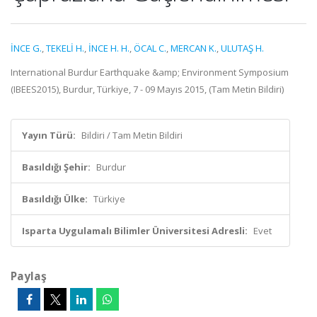
İNCE G.
,
TEKELİ H.
,
İNCE H. H.
,
ÖCAL C.
,
MERCAN K.
,
ULUTAŞ H.
International Burdur Earthquake &amp; Environment Symposium
(IBEES2015), Burdur, Türkiye, 7 - 09 Mayıs 2015, (Tam Metin Bildiri)
Yayın Türü:
Bildiri / Tam Metin Bildiri
Basıldığı Şehir:
Burdur
Basıldığı Ülke:
Türkiye
Isparta Uygulamalı Bilimler Üniversitesi Adresli:
Evet
Paylaş