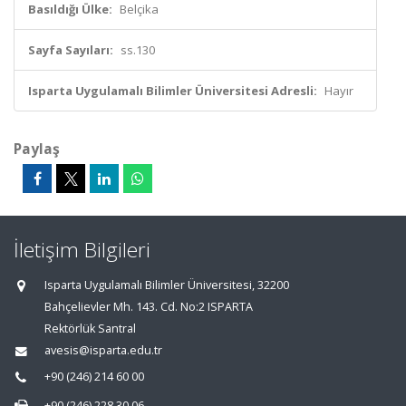
Basıldığı Ülke:
Belçika
Sayfa Sayıları:
ss.130
Isparta Uygulamalı Bilimler Üniversitesi Adresli:
Hayır
Paylaş
İletişim Bilgileri
Isparta Uygulamalı Bilimler Üniversitesi, 32200
Bahçelievler Mh. 143. Cd. No:2 ISPARTA
Rektörlük Santral
avesis@isparta.edu.tr
+90 (246) 214 60 00
+90 (246) 228 30 06