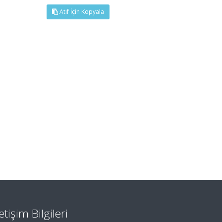
Atıf İçin Kopyala
letişim Bilgileri