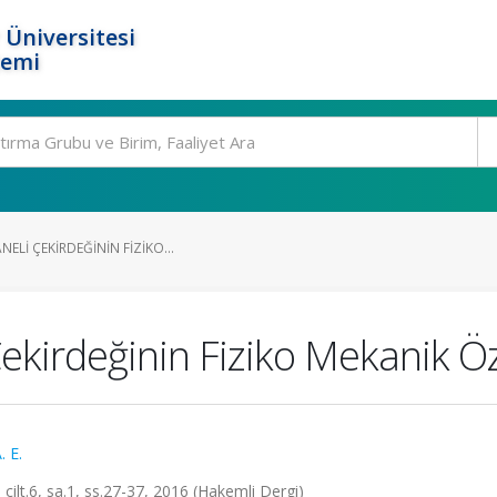
 Üniversitesi
temi
ELI ÇEKIRDEĞININ FIZIKO...
ekirdeğinin Fiziko Mekanik Öze
 E.
cilt.6, sa.1, ss.27-37, 2016 (Hakemli Dergi)