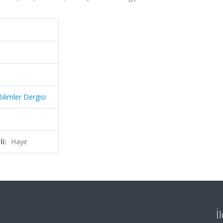
ilimler Dergisi
i:
Hayır
İ