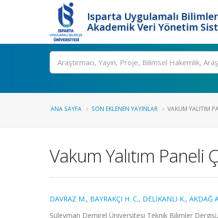
Isparta Uygulamalı Bilimler
Akademik Veri Yönetim Sis
Ara
ANA SAYFA
SON EKLENEN YAYINLAR
VAKUM YALITIM PAN
Vakum Yalıtım Paneli Ç
DAVRAZ M.
,
BAYRAKÇI H. C.
,
DELİKANLI K.
,
AKDAĞ A.
Süleyman Demirel Üniversitesi Teknik Bilimler Dergisi, 