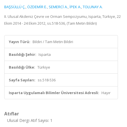
BAŞSÜLLÜ Ç.
,
ÖZDEMİR E.
,
SEMERCİ A.
,
İPEK A.
,
TOLUNAY A.
II. Ulusal Akdeniz Çevre ve Orman Sempozyumu, Isparta, Türkiye, 22
Ekim 2014 - 24 Ekim 2012, ss.518-536, (Tam Metin Bildiri)
Yayın Türü:
Bildiri / Tam Metin Bildiri
Basıldığı Şehir:
Isparta
Basıldığı Ülke:
Türkiye
Sayfa Sayıları:
ss.518-536
Isparta Uygulamalı Bilimler Üniversitesi Adresli:
Hayır
Atıflar
Ulusal Dergi Atıf Sayısı: 1