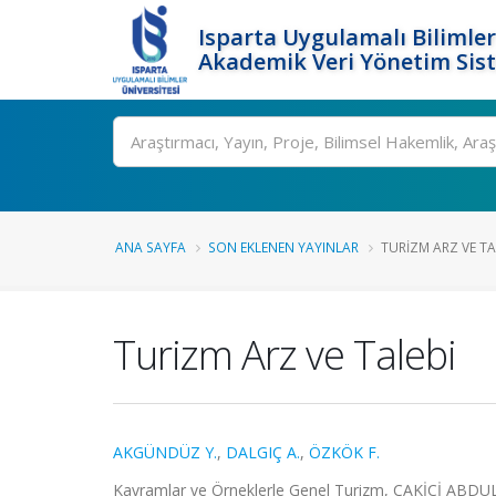
Isparta Uygulamalı Bilimler
Akademik Veri Yönetim Sis
Ara
ANA SAYFA
SON EKLENEN YAYINLAR
TURIZM ARZ VE TA
Turizm Arz ve Talebi
AKGÜNDÜZ Y.
,
DALGIÇ A.
,
ÖZKÖK F.
Kavramlar ve Örneklerle Genel Turizm, ÇAKİCİ ABDULCE