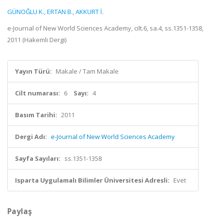
GÜNOĞLU K.
,
ERTAN B.
,
AKKURT İ.
e-Journal of New World Sciences Academy, cilt.6, sa.4, ss.1351-1358,
2011 (Hakemli Dergi)
Yayın Türü:
Makale / Tam Makale
Cilt numarası:
6
Sayı:
4
Basım Tarihi:
2011
Dergi Adı:
e-Journal of New World Sciences Academy
Sayfa Sayıları:
ss.1351-1358
Isparta Uygulamalı Bilimler Üniversitesi Adresli:
Evet
Paylaş