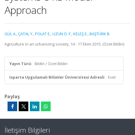
Approach
GÜL A.
,
ÇATAL Y.
,
POLAT E.
,
UZUN Ö. F.
,
KELEŞ E.
,
BAŞTÜRK B.
Agriculture in an urbanizing sosiety, 14 - 17 Ekim 2015, (Özet Bildiri)
Yayın Türü:
Bildiri / Özet Bildiri
Isparta Uygulamalı Bilimler Üniversitesi Adresli:
Evet
Paylaş
İletişim Bilgileri