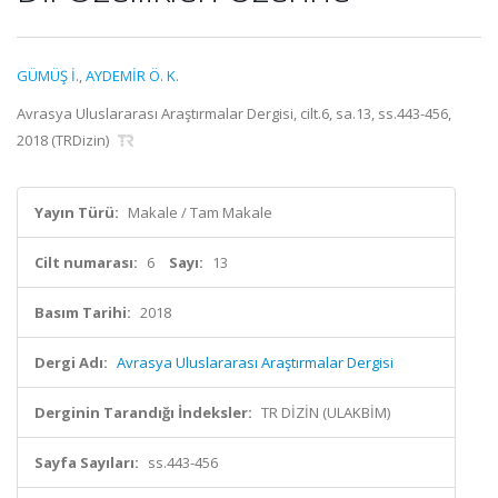
GÜMÜŞ İ.
,
AYDEMİR Ö. K.
Avrasya Uluslararası Araştırmalar Dergisi, cilt.6, sa.13, ss.443-456,
2018 (TRDizin)
Yayın Türü:
Makale / Tam Makale
Cilt numarası:
6
Sayı:
13
Basım Tarihi:
2018
Dergi Adı:
Avrasya Uluslararası Araştırmalar Dergisi
Derginin Tarandığı İndeksler:
TR DİZİN (ULAKBİM)
Sayfa Sayıları:
ss.443-456