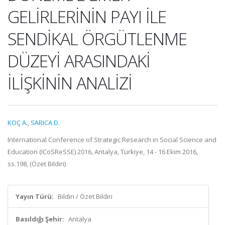
GELİRLERİNİN PAYI İLE
SENDİKAL ÖRGÜTLENME
DÜZEYİ ARASINDAKİ
İLİŞKİNİN ANALİZİ
KOÇ A.
,
SARICA D.
International Conference of Strategic Research in Social Science and
Education (ICoSReSSE) 2016, Antalya, Türkiye, 14 - 16 Ekim 2016,
ss.198, (Özet Bildiri)
Yayın Türü:
Bildiri / Özet Bildiri
Basıldığı Şehir:
Antalya