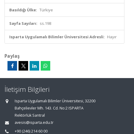
Basıldığı Ülke:
Türkiye
Sayfa Sayıları:
ss.198
Isparta Uygulamalı Bilimler Üniversitesi Adresli:
Hayır
Paylaş
İletişim Bilgileri
Isparta Uygulamalı Bilimler Üniversitesi, 32200
Bahçelievler Mh. 143. Cd. No:2 ISPARTA
Rektörlük Santral
avesis@isparta.edu.tr
+90 (246) 214 60 00