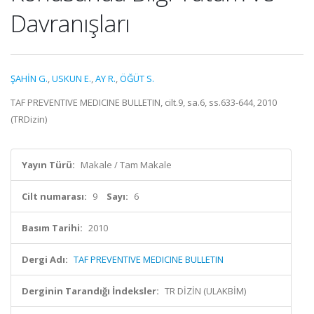
Davranışları
ŞAHİN G.
,
USKUN E.
,
AY R.
,
ÖĞÜT S.
TAF PREVENTIVE MEDICINE BULLETIN, cilt.9, sa.6, ss.633-644, 2010
(TRDizin)
Yayın Türü:
Makale / Tam Makale
Cilt numarası:
9
Sayı:
6
Basım Tarihi:
2010
Dergi Adı:
TAF PREVENTIVE MEDICINE BULLETIN
Derginin Tarandığı İndeksler:
TR DİZİN (ULAKBİM)