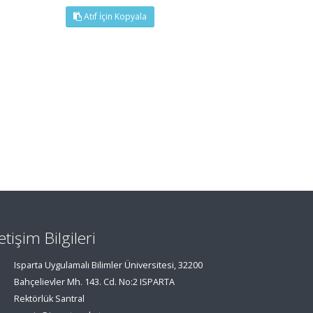
Atıf İçin Kopyala
letişim Bilgileri
Isparta Uygulamalı Bilimler Üniversitesi, 32200
Bahçelievler Mh. 143. Cd. No:2 ISPARTA
Rektörlük Santral