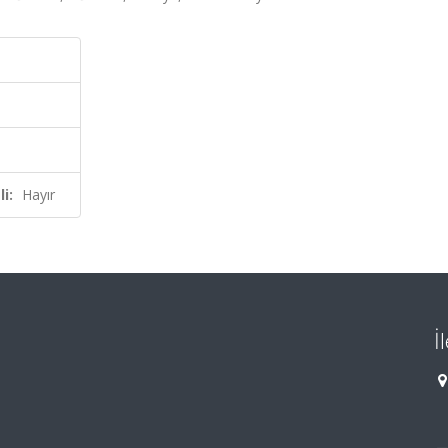
i:
Hayır
İ