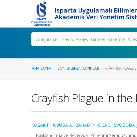
Isparta Uygulamalı Bilimler
Akademik Veri Yönetim Sis
Ara
ANA SAYFA
SON EKLENEN YAYINLAR
CRAYFISH PLAGUE 
Crayfish Plague in the 
KOZAK P.
,
KOUBA A.
,
BAHADIR KOCA S.
,
SVOBODA J
II. Balıklandırma ve Rezervuar Yönetimi Sempozyumu.