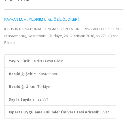
KAYHAN M. H.
,
YILDIRIM U. G.
,
ÖZİL Ö.
,
DİLER İ.
ICELIS INTERNATIONAL CONGRESS ON ENGINEERING AND LIFE SCIENCE
(Kastamonu), Kastamonu, Türkiye, 26 - 29 Nisan 2018, ss.771, (Özet
Bildiri)
Yayın Türü:
Bildiri / Özet Bildiri
Basıldığı Şehir:
Kastamonu
Basıldığı Ülke:
Türkiye
Sayfa Sayıları:
ss.771
Isparta Uygulamalı Bilimler Üniversitesi Adresli:
Evet