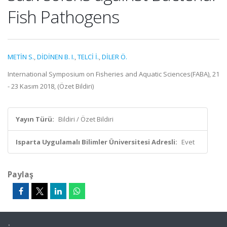
Fish Pathogens
METİN S.
,
DİDİNEN B. I.
,
TELCİ İ.
,
DİLER Ö.
International Symposium on Fisheries and Aquatic Sciences(FABA), 21
- 23 Kasım 2018, (Özet Bildiri)
Yayın Türü:
Bildiri / Özet Bildiri
Isparta Uygulamalı Bilimler Üniversitesi Adresli:
Evet
Paylaş