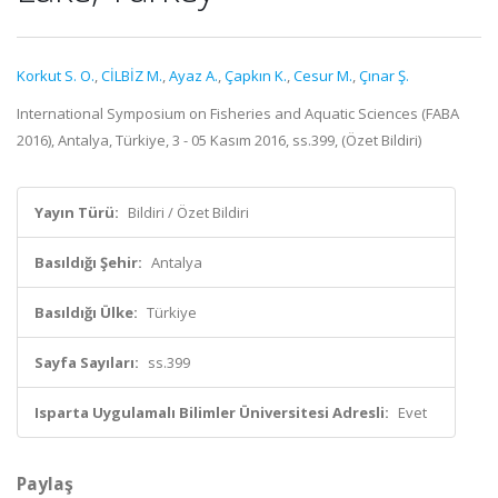
Korkut S. O.
,
CİLBİZ M.
,
Ayaz A.
,
Çapkın K.
,
Cesur M.
,
Çınar Ş.
International Symposium on Fisheries and Aquatic Sciences (FABA
2016), Antalya, Türkiye, 3 - 05 Kasım 2016, ss.399, (Özet Bildiri)
Yayın Türü:
Bildiri / Özet Bildiri
Basıldığı Şehir:
Antalya
Basıldığı Ülke:
Türkiye
Sayfa Sayıları:
ss.399
Isparta Uygulamalı Bilimler Üniversitesi Adresli:
Evet
Paylaş