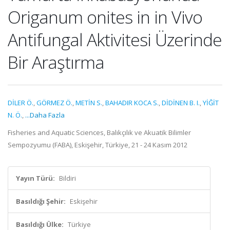
Origanum onites in in Vivo
Antifungal Aktivitesi Üzerinde
Bir Araştırma
DİLER Ö.
,
GÖRMEZ Ö.
,
METİN S.
,
BAHADIR KOCA S.
,
DİDİNEN B. I.
,
YİĞİT
N. Ö.
,
...Daha Fazla
Fisheries and Aquatic Sciences, Balıkçılık ve Akuatik Bilimler
Sempozyumu (FABA), Eskişehir, Türkiye, 21 - 24 Kasım 2012
Yayın Türü:
Bildiri
Basıldığı Şehir:
Eskişehir
Basıldığı Ülke:
Türkiye