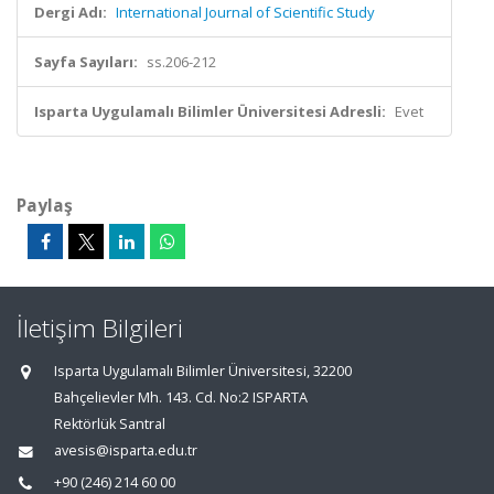
Dergi Adı:
International Journal of Scientific Study
Sayfa Sayıları:
ss.206-212
Isparta Uygulamalı Bilimler Üniversitesi Adresli:
Evet
Paylaş
İletişim Bilgileri
Isparta Uygulamalı Bilimler Üniversitesi, 32200
Bahçelievler Mh. 143. Cd. No:2 ISPARTA
Rektörlük Santral
avesis@isparta.edu.tr
+90 (246) 214 60 00