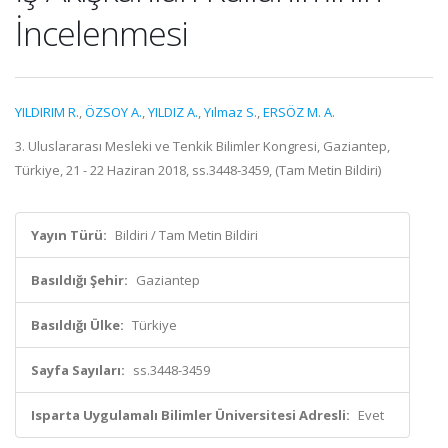
İncelenmesi
YILDIRIM R.
,
ÖZSOY A.
,
YILDIZ A.
,
Yılmaz S.
,
ERSÖZ M. A.
3. Uluslararası Mesleki ve Tenkik Bilimler Kongresi, Gaziantep,
Türkiye, 21 - 22 Haziran 2018, ss.3448-3459, (Tam Metin Bildiri)
Yayın Türü:
Bildiri / Tam Metin Bildiri
Basıldığı Şehir:
Gaziantep
Basıldığı Ülke:
Türkiye
Sayfa Sayıları:
ss.3448-3459
Isparta Uygulamalı Bilimler Üniversitesi Adresli:
Evet