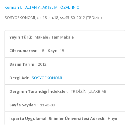
Kerman U.
,
ALTAN Y.
,
AKTEL M.
,
ÖZALTIN O.
SOSYOEKONOMI, cilt.18, sa.18, ss.45-80, 2012 (TRDizin)
Yayın Türü:
Makale / Tam Makale
Cilt numarası:
18
Sayı:
18
Basım Tarihi:
2012
Dergi Adı:
SOSYOEKONOMI
Derginin Tarandığı İndeksler:
TR DİZİN (ULAKBİM)
Sayfa Sayıları:
ss.45-80
Isparta Uygulamalı Bilimler Üniversitesi Adresli:
Hayır