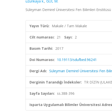
uzunkaya k.
,
GÜL M.
Süleyman Demirel Üniversitesi Fen Bilimleri Enstitüsü 
Yayın Türü:
Makale / Tam Makale
Cilt numarası:
21
Sayı:
2
Basım Tarihi:
2017
Doi Numarası:
10.19113/sdufbed.96241
Dergi Adı:
Süleyman Demirel Üniversitesi Fen Bilim
Derginin Tarandığı İndeksler:
TR DİZİN (ULAK
Sayfa Sayıları:
ss.388-396
Isparta Uygulamalı Bilimler Üniversitesi Adresl