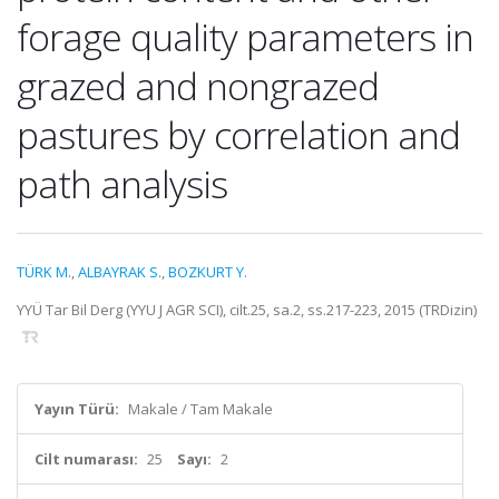
forage quality parameters in
grazed and nongrazed
pastures by correlation and
path analysis
TÜRK M.
,
ALBAYRAK S.
,
BOZKURT Y.
YYÜ Tar Bil Derg (YYU J AGR SCI), cilt.25, sa.2, ss.217-223, 2015 (TRDizin)
Yayın Türü:
Makale / Tam Makale
Cilt numarası:
25
Sayı:
2