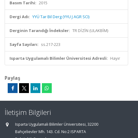
Basım Tarihi:
2015
Dergi Adı:
YYÜ Tar Bil Derg (YYU J AGR SCI)
Derginin Tarandığı İndeksler:
TR DİZİN (ULAKBİM)
Sayfa Sayıları:
ss.217-223
Isparta Uygulamalı Bilimler Üniversitesi Adresli:
Hayır
Paylaş
İletişim Bilgileri
Isparta Uygulamalı Bilimler Üniversitesi, 32200
Bahçelievler Mh. 143. Cd. No:2 ISPARTA