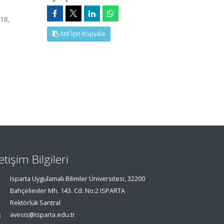
18,
Atıf İçin Kopyala
letişim Bilgileri
Isparta Uygulamalı Bilimler Üniversitesi, 32200
Bahçelievler Mh. 143. Cd. No:2 ISPARTA
Rektörlük Santral
avesis@isparta.edu.tr