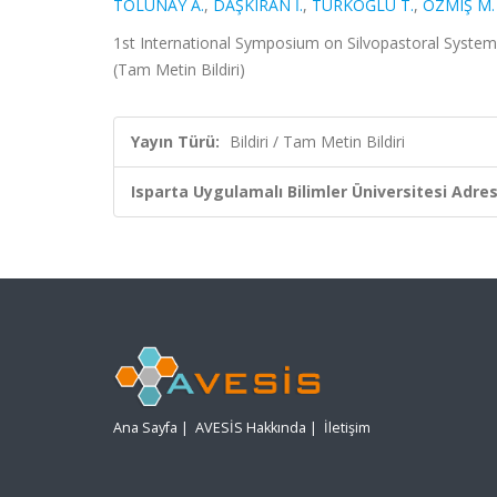
TOLUNAY A.
,
DAŞKIRAN İ.
,
TÜRKOĞLU T.
,
ÖZMIŞ M.
1st International Symposium on Silvopastoral System
(Tam Metin Bildiri)
Yayın Türü:
Bildiri / Tam Metin Bildiri
Isparta Uygulamalı Bilimler Üniversitesi Adresl
Ana Sayfa
|
AVESİS Hakkında
|
İletişim