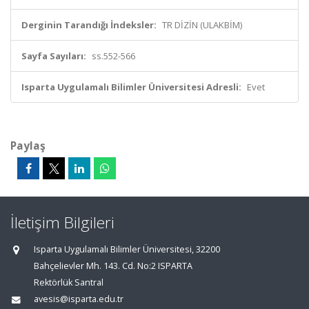
Derginin Tarandığı İndeksler:
TR DİZİN (ULAKBİM)
Sayfa Sayıları:
ss.552-566
Isparta Uygulamalı Bilimler Üniversitesi Adresli:
Evet
Paylaş
İletişim Bilgileri
Isparta Uygulamalı Bilimler Üniversitesi, 32200
Bahçelievler Mh. 143. Cd. No:2 ISPARTA
Rektörlük Santral
avesis@isparta.edu.tr