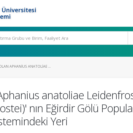
 Üniversitesi
temi
OLAN APHANIUS ANATOLIAE ...
Aphanius anatoliae Leidenfro
eostei)' nın Eğirdir Gölü Pop
istemindeki Yeri