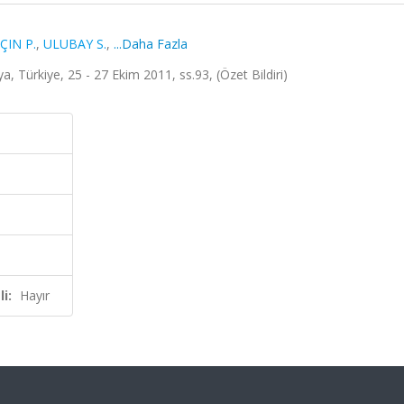
ÇIN P.
,
ULUBAY S.
,
...Daha Fazla
 Türkiye, 25 - 27 Ekim 2011, ss.93, (Özet Bildiri)
i:
Hayır