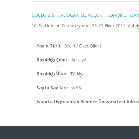
GÜÇLÜ S. S.
,
ERDOĞAN Ö.
,
KÜÇÜK F.
,
Zekiye G.
,
DAR
16. Su Ürünleri Sempozyumu, 25-27 Ekim 2011, Antalya,
Yayın Türü:
Bildiri / Özet Bildiri
Basıldığı Şehir:
Antalya
Basıldığı Ülke:
Türkiye
Sayfa Sayıları:
ss.93
Isparta Uygulamalı Bilimler Üniversitesi Adresl