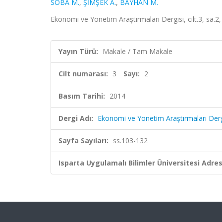
SOBA M.
,
ŞİMŞEK A.
,
BAYHAN M.
Ekonomi ve Yönetim Araştırmaları Dergisi, cilt.3, sa.2
Yayın Türü:
Makale / Tam Makale
Cilt numarası:
3
Sayı:
2
Basım Tarihi:
2014
Dergi Adı:
Ekonomi ve Yönetim Araştırmaları Derg
Sayfa Sayıları:
ss.103-132
Isparta Uygulamalı Bilimler Üniversitesi Adresl