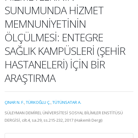
SUNUMUNDA HİZMET
MEMNUNİYETİNİN
ÖLÇÜLMESİ: ENTEGRE
SAĞLIK KAMPÜSLERİ (ŞEHİR
HASTANELERİ) İÇİN BİR
ARAŞTIRMA
ÇINAR N. F.
,
TÜRKOĞLU Ç.
,
TÜTÜNSATAR A.
SÜLEYMAN DEMİREL ÜNİVERSİTESİ SOSYAL BİLİMLER ENSTİTÜSÜ
DERGİSİ, cilt.4, sa.29, ss.215-232, 2017 (Hakemli Dergi)