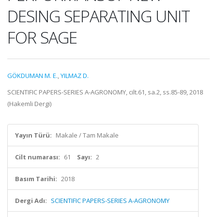
DESING SEPARATING UNIT
FOR SAGE
GÖKDUMAN M. E.
,
YILMAZ D.
SCIENTIFIC PAPERS-SERIES A-AGRONOMY, cilt.61, sa.2, ss.85-89, 2018
(Hakemli Dergi)
Yayın Türü:
Makale / Tam Makale
Cilt numarası:
61
Sayı:
2
Basım Tarihi:
2018
Dergi Adı:
SCIENTIFIC PAPERS-SERIES A-AGRONOMY