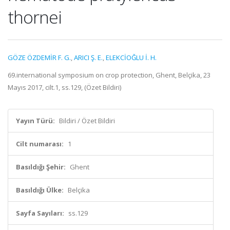
thornei
GÖZE ÖZDEMİR F. G.
,
ARICI Ş. E.
,
ELEKCİOĞLU İ. H.
69.international symposium on crop protection, Ghent, Belçika, 23
Mayıs 2017, cilt.1, ss.129, (Özet Bildiri)
Yayın Türü:
Bildiri / Özet Bildiri
Cilt numarası:
1
Basıldığı Şehir:
Ghent
Basıldığı Ülke:
Belçika
Sayfa Sayıları:
ss.129