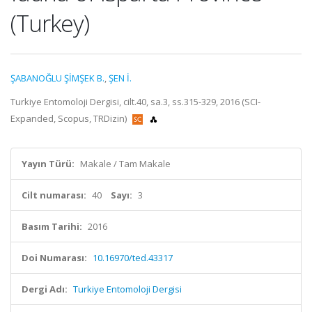
(Turkey)
ŞABANOĞLU ŞİMŞEK B.
,
ŞEN İ.
Turkiye Entomoloji Dergisi, cilt.40, sa.3, ss.315-329, 2016 (SCI-
Expanded, Scopus, TRDizin)
Yayın Türü:
Makale / Tam Makale
Cilt numarası:
40
Sayı:
3
Basım Tarihi:
2016
Doi Numarası:
10.16970/ted.43317
Dergi Adı:
Turkiye Entomoloji Dergisi