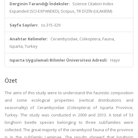
Derginin Tarandığı İndeksler:
Science Citation Index
Expanded (SCI-EXPANDED), Scopus, TR DİZİN (ULAKBİM)
Sayfa Sayıları:
ss.315-329
Anahtar Kelimeler:
Cerambycidae, Coleoptera, Fauna,
Isparta, Turkey
Isparta Uygulamalı Bilimler Üniversitesi Adresli:
Hayır
Özet
The aims of this study were to understand the faunistic composition
and some ecological properties (vertical distributions and
seasonality) of Cerambycidae (Coleoptera) of Isparta Province,
Turkey. The study was conducted in 2009 and 2013. A total of 53
longhorn beetle species belonging to three subfamilies were
collected. The great majority of the cerambycid fauna of the province
is in the subfamily Lamiinae. The results showed that longhorn