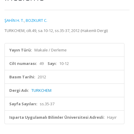
ŞAHİN H. T.
,
BOZKURT C.
TURKCHEM, cilt.49, sa.10-12, ss.35-37, 2012 (Hakemli Dergi)
Yayın Türü:
Makale / Derleme
Cilt numarası:
49
Sayı:
10-12
Basım Tarihi:
2012
Dergi Adı:
TURKCHEM
Sayfa Sayıları:
ss.35-37
Isparta Uygulamalı Bilimler Üniversitesi Adresli:
Hayır