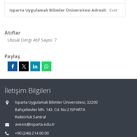
Isparta Uygulamalı Bilimler Üniversitesi Adresli:
Evet
Atıflar
Ulusal Dergi Atıf Sayısı: 7
Paylaş
İletişim Bilgileri
Isparta Uygulamalı Bilimler Üniversitesi, 32200
Bahçelievler Mh. 143. Cd. No:2 ISPARTA
Rektörlük Santral
avesis@isparta.edu.tr
+90 (246) 214 60 00