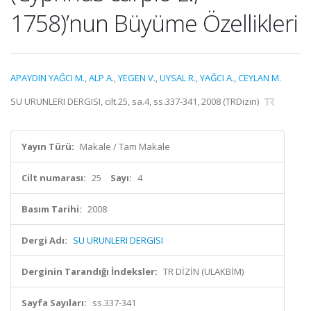
1758)’nun Büyüme Özellikleri
APAYDIN YAĞCI M.
,
ALP A.
,
YEGEN V.
,
UYSAL R.
,
YAĞCI A.
,
CEYLAN M.
SU URUNLERI DERGISI, cilt.25, sa.4, ss.337-341, 2008 (TRDizin)
Yayın Türü:
Makale / Tam Makale
Cilt numarası:
25
Sayı:
4
Basım Tarihi:
2008
Dergi Adı:
SU URUNLERI DERGISI
Derginin Tarandığı İndeksler:
TR DİZİN (ULAKBİM)
Sayfa Sayıları:
ss.337-341