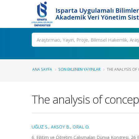
Isparta Uygulamalı Bilimler
Akademik Veri Yönetim Sis
Ara
ANA SAYFA
SON EKLENEN YAYINLAR
THE ANALYSIS OF
The analysis of conce
UĞUZ S.
,
AKSOY B.
,
ORAL O.
6. Eğitim ve Öğretim Çalışmaları Dünya Kongresi, 26 E