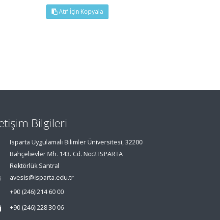
Atıf İçin Kopyala
letişim Bilgileri
Isparta Uygulamalı Bilimler Üniversitesi, 32200
Bahçelievler Mh. 143. Cd. No:2 ISPARTA
Rektörlük Santral
avesis@isparta.edu.tr
+90 (246) 214 60 00
+90 (246) 228 30 06